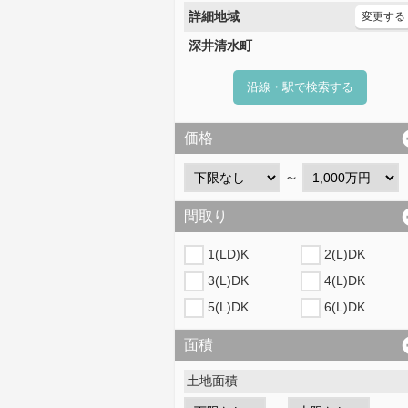
詳細地域
変更する
深井清水町
沿線・駅で検索する
価格
～
間取り
1(LD)K
2(L)DK
3(L)DK
4(L)DK
5(L)DK
6(L)DK
面積
土地面積