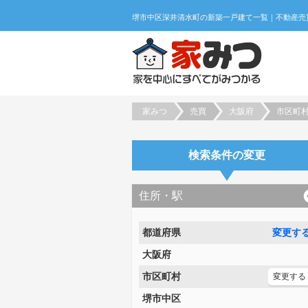
家みつ
売買
大阪府
市区町
検索条件の変更
住所・駅
都道府県
変更す
大阪府
市区町村
変更する
堺市中区