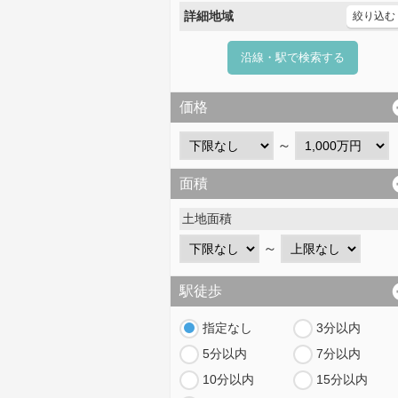
詳細地域
絞り込む
沿線・駅で検索する
価格
～
面積
土地面積
～
駅徒歩
指定なし
3分以内
5分以内
7分以内
10分以内
15分以内