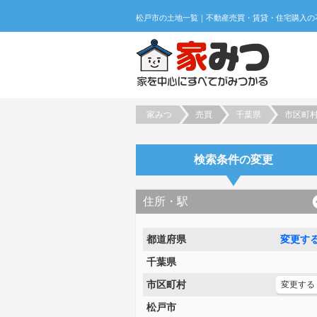
家みつ
売買
千葉県
市区町
検索条件の変更
住所・駅
都道府県
変更す
千葉県
市区町村
変更する
松戸市