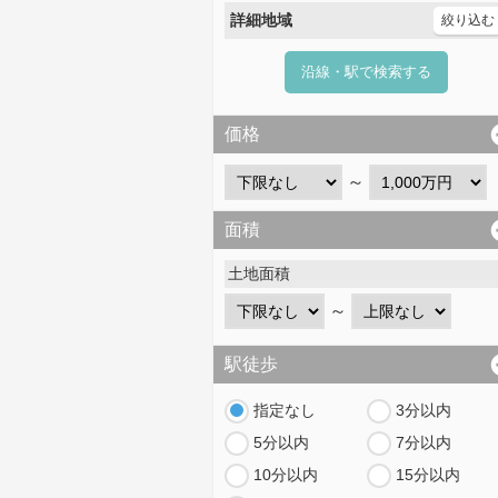
詳細地域
絞り込む
沿線・駅で検索する
価格
～
面積
土地面積
～
駅徒歩
指定なし
3分以内
5分以内
7分以内
10分以内
15分以内