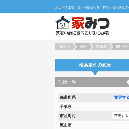
家みつ
売買
千葉県
市区町
検索条件の変更
住所・駅
都道府県
変更す
千葉県
市区町村
変更する
流山市