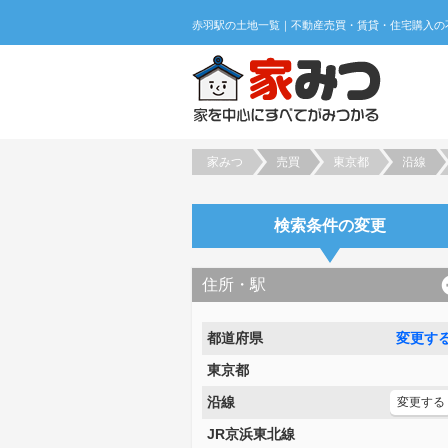
家みつ
売買
東京都
沿線
検索条件の変更
住所・駅
都道府県
変更す
東京都
沿線
変更する
JR京浜東北線