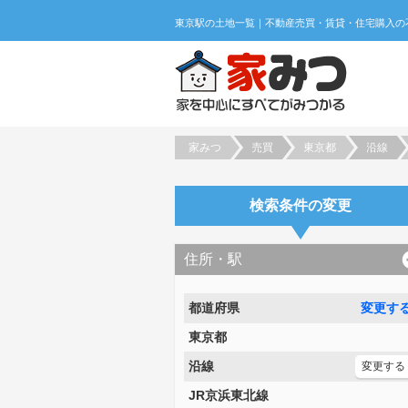
家みつ
売買
東京都
沿線
検索条件の変更
住所・駅
都道府県
変更す
東京都
沿線
変更する
JR京浜東北線