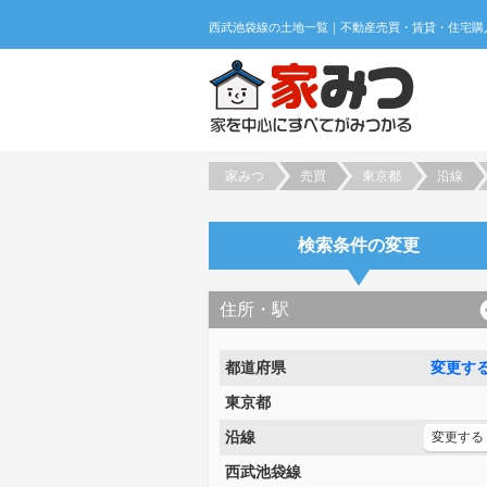
家みつ
売買
東京都
沿線
検索条件の変更
住所・駅
都道府県
変更す
東京都
沿線
変更する
西武池袋線