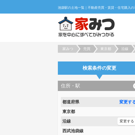
家みつ
売買
東京都
沿線
検索条件の変更
住所・駅
都道府県
変更す
東京都
沿線
変更する
西武池袋線