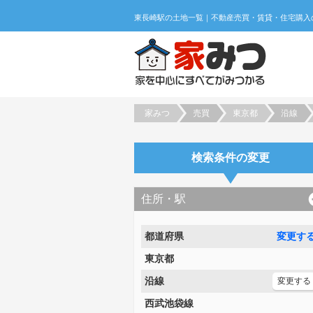
家みつ
売買
東京都
沿線
検索条件の変更
住所・駅
都道府県
変更す
東京都
沿線
変更する
西武池袋線