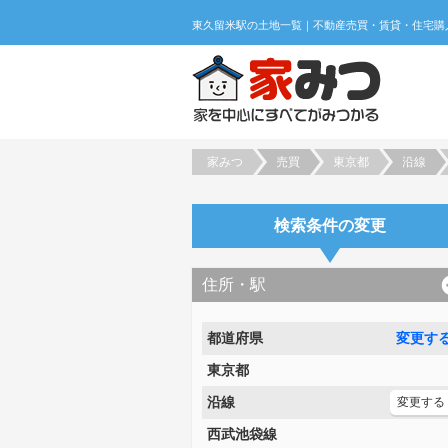
家みつ
売買
東京都
沿線
検索条件の変更
住所・駅
都道府県
変更す
東京都
沿線
変更する
西武池袋線