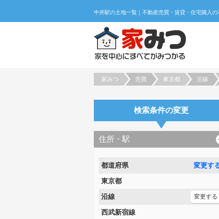
家みつ
売買
東京都
沿線
検索条件の変更
住所・駅
都道府県
変更す
東京都
沿線
変更する
西武新宿線