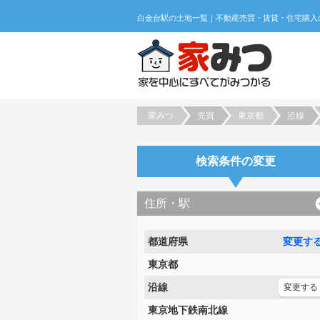
家みつ
売買
東京都
沿線
検索条件の変更
住所・駅
都道府県
変更す
東京都
沿線
変更する
東京地下鉄南北線