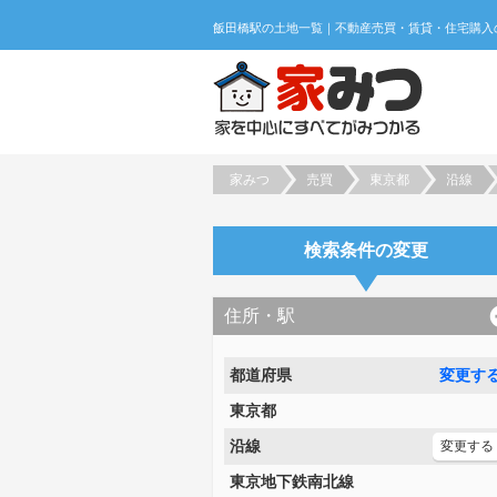
家みつ
売買
東京都
沿線
検索条件の変更
住所・駅
都道府県
変更す
東京都
沿線
変更する
東京地下鉄南北線