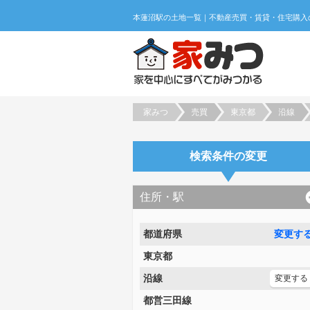
家みつ
売買
東京都
沿線
検索条件の変更
住所・駅
都道府県
変更す
東京都
沿線
変更する
都営三田線