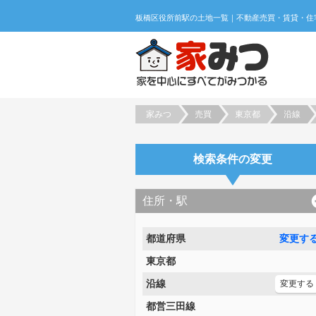
家みつ
売買
東京都
沿線
検索条件の変更
住所・駅
都道府県
変更す
東京都
沿線
変更する
都営三田線