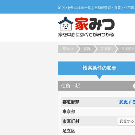
家みつ
売買
東京都
市区町
検索条件の変更
住所・駅
都道府県
変更す
東京都
市区町村
変更する
足立区