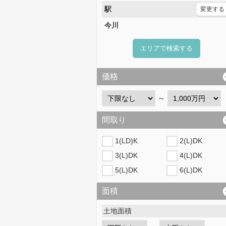
駅
変更する
今川
エリアで検索する
価格
～
間取り
1(LD)K
2(L)DK
3(L)DK
4(L)DK
5(L)DK
6(L)DK
面積
土地面積