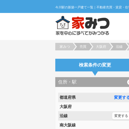
家みつ
売買
大阪府
沿線
検索条件の変更
住所・駅
都道府県
変更す
大阪府
沿線
変更する
南大阪線