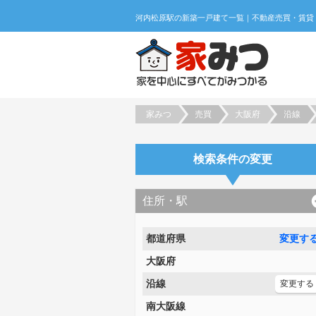
家みつ
売買
大阪府
沿線
検索条件の変更
住所・駅
都道府県
変更す
大阪府
沿線
変更する
南大阪線