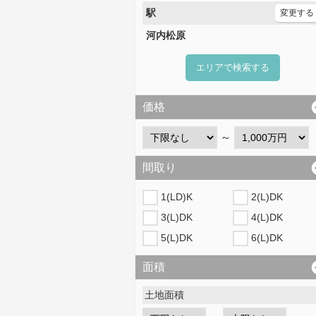
駅
変更する
河内松原
エリアで検索する
価格
～
間取り
1(LD)K
2(L)DK
3(L)DK
4(L)DK
5(L)DK
6(L)DK
面積
土地面積