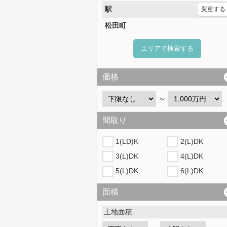
駅
変更する
松田町
エリアで検索する
価格
～
間取り
1(LD)K
2(L)DK
3(L)DK
4(L)DK
5(L)DK
6(L)DK
面積
土地面積