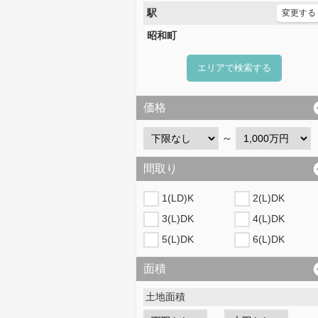
駅
変更する
昭和町
エリアで検索する
価格
～
間取り
1(LD)K
2(L)DK
3(L)DK
4(L)DK
5(L)DK
6(L)DK
面積
土地面積