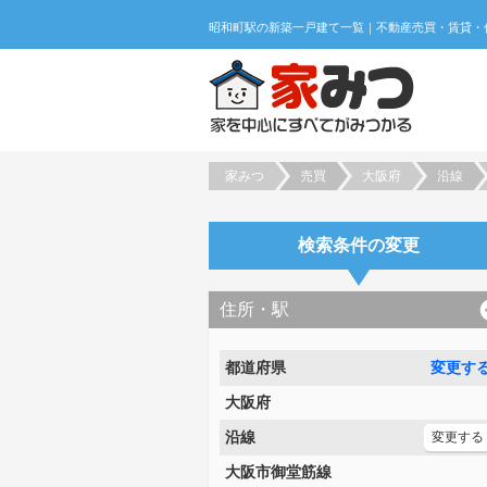
家みつ
売買
大阪府
沿線
検索条件の変更
住所・駅
都道府県
変更す
大阪府
沿線
変更する
大阪市御堂筋線