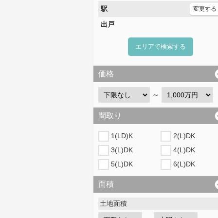
駅
変更する
出戸
エリアで検索する
価格
～
間取り
1(LD)K
2(L)DK
3(L)DK
4(L)DK
5(L)DK
6(L)DK
面積
土地面積