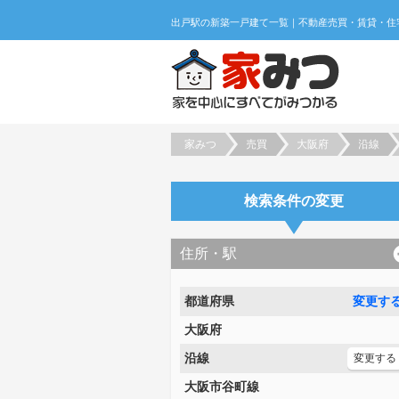
家みつ
売買
大阪府
沿線
検索条件の変更
住所・駅
都道府県
変更す
大阪府
沿線
変更する
大阪市谷町線