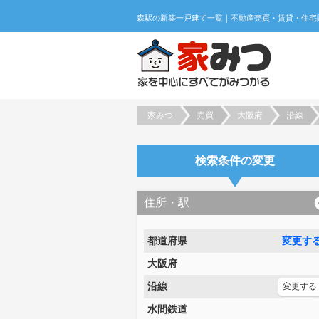
家みつ
売買
大阪府
沿線
検索条件の変更
住所・駅
都道府県
変更す
大阪府
沿線
変更する
水間鉄道