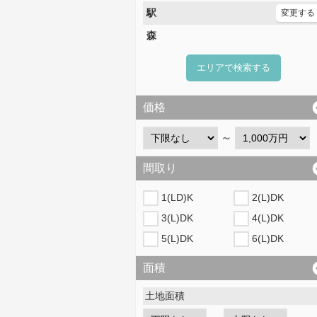
駅
変更する
森
エリアで検索する
価格
～
間取り
1(LD)K
2(L)DK
3(L)DK
4(L)DK
5(L)DK
6(L)DK
面積
土地面積