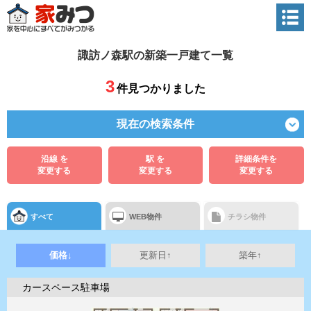
諏訪ノ森駅の新築一戸建て一覧
3
件見つかりました
現在の検索条件
沿線 を
駅 を
詳細条件を
変更する
変更する
変更する
すべて
WEB物件
チラシ物件
価格↓
更新日↑
築年↑
カースペース駐車場