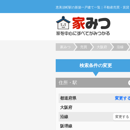
家みつ
売買
大阪府
沿線
検索条件の変更
住所・駅
都道府県
変更す
大阪府
沿線
変更する
阪堺線