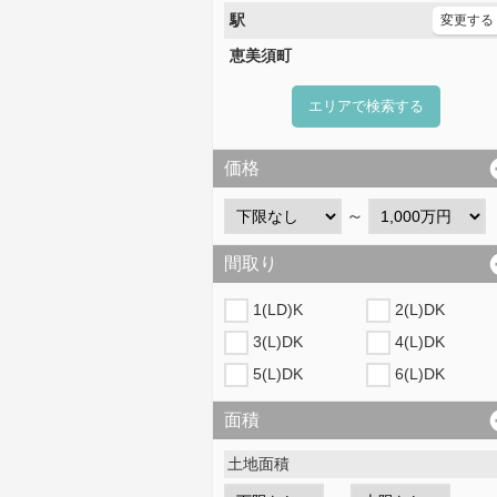
駅
変更する
恵美須町
エリアで検索する
価格
～
間取り
1(LD)K
2(L)DK
3(L)DK
4(L)DK
5(L)DK
6(L)DK
面積
土地面積