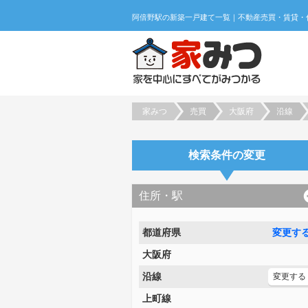
家みつ
売買
大阪府
沿線
検索条件の変更
住所・駅
都道府県
変更す
大阪府
沿線
変更する
上町線