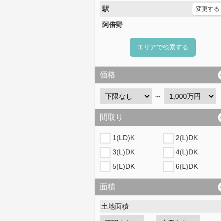
駅
変更する
阿倍野
エリアで検索する
価格
～
間取り
1(LD)K
2(L)DK
3(L)DK
4(L)DK
5(L)DK
6(L)DK
面積
土地面積