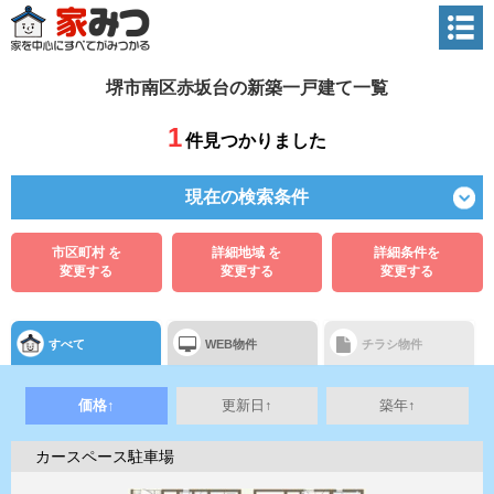
堺市南区赤坂台の新築一戸建て一覧
1
件見つかりました
現在の検索条件
市区町村 を
詳細地域 を
詳細条件を
変更する
変更する
変更する
すべて
WEB物件
チラシ物件
価格↑
更新日↑
築年↑
カースペース駐車場