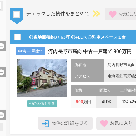
チェックした物件をまとめて
お気に
◎敷地面積約37.63坪 ◎4LDK ◎駐車スペース１台
中古一戸建て
河内長野市高向 中古一戸建て 900万円
所在地
河内長野市高向
アクセス
南海電鉄高野線
価格
間取り
土地面積
900
万円
4LDK
124.42
他の画像を見る
物件の詳細を見る
お気に入り