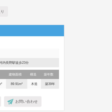
入り
河内長野駅徒歩23分
建物面積
構造
築年数
m²
89.91m²
木造
築39年
お問い合わせ