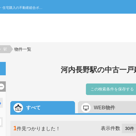
河内長野駅の中古一戸建て一覧｜不動産売買・賃貸・住宅購入の不動産総合ポータルサイト 家みつ
物件一覧
駅
河内長野駅の中古一戸
この検索条件を保存する
る
すべて
WEB物件
1
表示件数
件見つかりました！