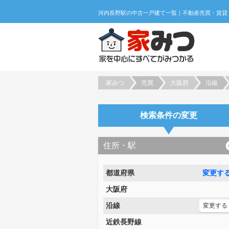
家みつ
売買
大阪府
沿線
検索条件の変更
住所・駅
都道府県
変更す
大阪府
沿線
変更する
近鉄長野線