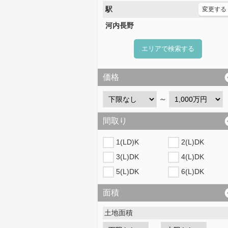
駅
変更する
河内長野
エリアで検索する
価格
～
間取り
1(LD)K
2(L)DK
3(L)DK
4(L)DK
5(L)DK
6(L)DK
面積
土地面積