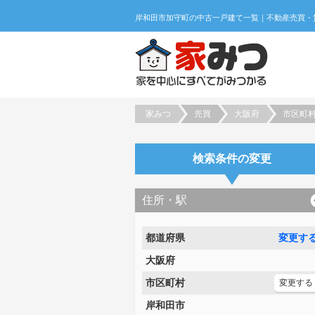
家みつ
売買
大阪府
市区町
検索条件の変更
住所・駅
都道府県
変更す
大阪府
市区町村
変更する
岸和田市