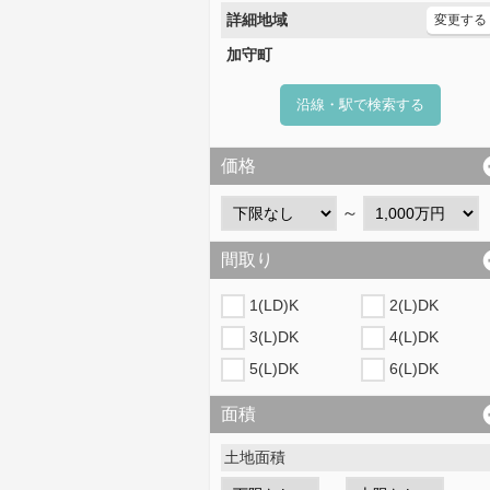
詳細地域
変更する
加守町
沿線・駅で検索する
価格
～
間取り
1(LD)K
2(L)DK
3(L)DK
4(L)DK
5(L)DK
6(L)DK
面積
土地面積