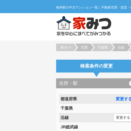
家みつ
売買
千葉県
沿線
検索条件の変更
住所・駅
都道府県
変更す
千葉県
沿線
変更する
JR総武線