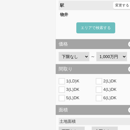
駅
変更する
物井
エリアで検索する
価格
～
間取り
1(LD)K
2(L)DK
3(L)DK
4(L)DK
5(L)DK
6(L)DK
面積
土地面積