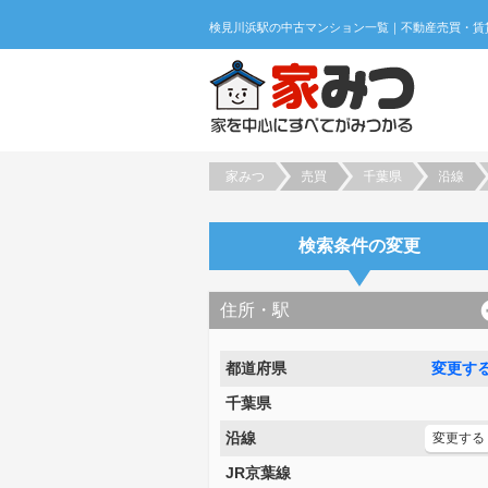
家みつ
売買
千葉県
沿線
検索条件の変更
住所・駅
都道府県
変更す
千葉県
沿線
変更する
JR京葉線