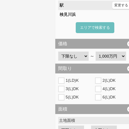
駅
変更する
検見川浜
エリアで検索する
価格
～
間取り
1(LD)K
2(L)DK
3(L)DK
4(L)DK
5(L)DK
6(L)DK
面積
土地面積