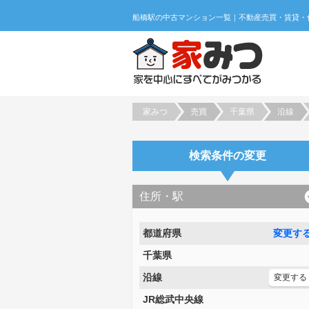
家みつ
売買
千葉県
沿線
検索条件の変更
住所・駅
都道府県
変更す
千葉県
沿線
変更する
JR総武中央線