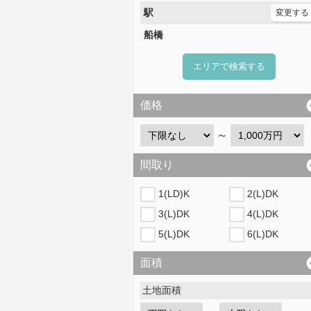
駅
変更する
船橋
エリアで検索する
価格
～
間取り
1(LD)K
2(L)DK
3(L)DK
4(L)DK
5(L)DK
6(L)DK
面積
土地面積