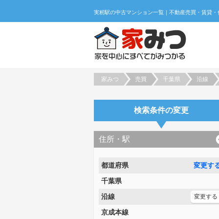
家みつ
売買
千葉県
沿線
検索条件の変更
住所・駅
都道府県
変更す
千葉県
沿線
変更する
京成本線