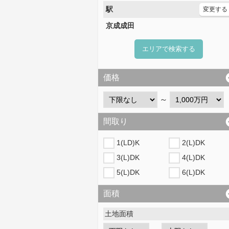
駅
変更する
京成成田
エリアで検索する
価格
～
間取り
1(LD)K
2(L)DK
3(L)DK
4(L)DK
5(L)DK
6(L)DK
面積
土地面積