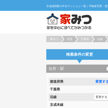
家みつ
売買
千葉県
沿線
検索条件の変更
住所・駅
都道府県
変更す
千葉県
沿線
変更する
京成本線