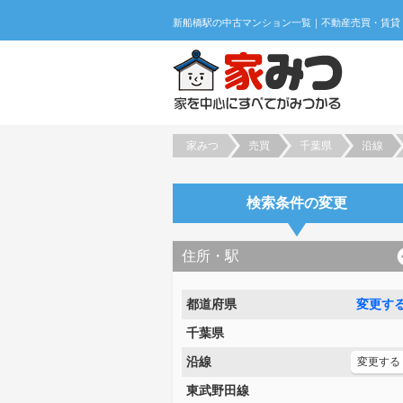
家みつ
売買
千葉県
沿線
検索条件の変更
住所・駅
都道府県
変更す
千葉県
沿線
変更する
東武野田線