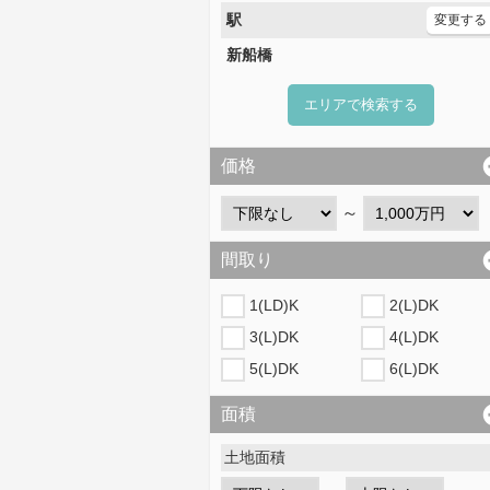
駅
変更する
新船橋
エリアで検索する
価格
～
間取り
1(LD)K
2(L)DK
3(L)DK
4(L)DK
5(L)DK
6(L)DK
面積
土地面積