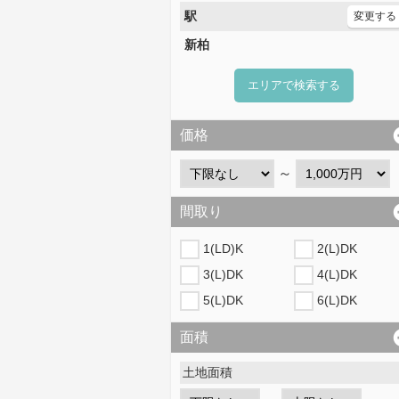
駅
変更する
新柏
エリアで検索する
価格
～
間取り
1(LD)K
2(L)DK
3(L)DK
4(L)DK
5(L)DK
6(L)DK
面積
土地面積