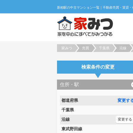
家みつ
売買
千葉県
沿線
検索条件の変更
住所・駅
都道府県
変更す
千葉県
沿線
変更する
東武野田線