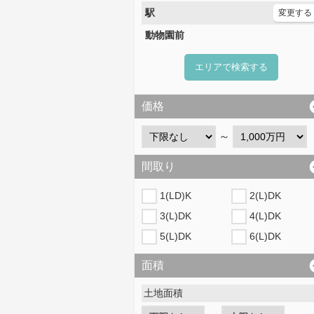
駅
変更する
動物園前
エリアで検索する
価格
～
間取り
1(LD)K
2(L)DK
3(L)DK
4(L)DK
5(L)DK
6(L)DK
面積
土地面積