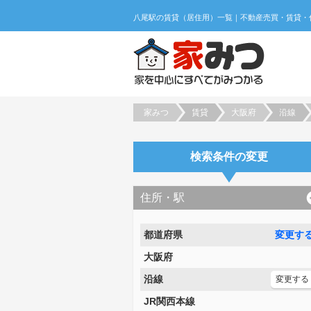
家みつ
賃貸
大阪府
沿線
検索条件の変更
住所・駅
都道府県
変更す
大阪府
沿線
変更する
JR関西本線