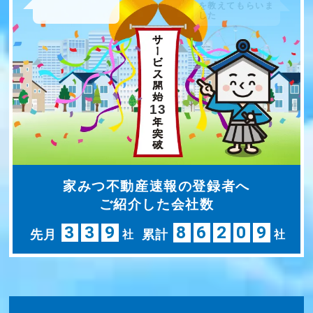
を教えてもらいま
した
13
家みつ不動産速報の登録者へ
ご紹介した会社数
3
3
9
8
6
2
0
9
先月
累計
社
社