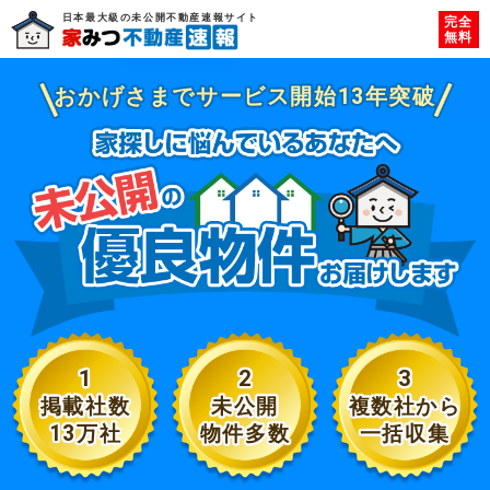
日本最大級の未公開不動産速報サイト
完全
無料
おかげさまでサービス開始13年突破
1
2
3
掲載社数
未公開
複数社から
13万社
物件多数
一括収集