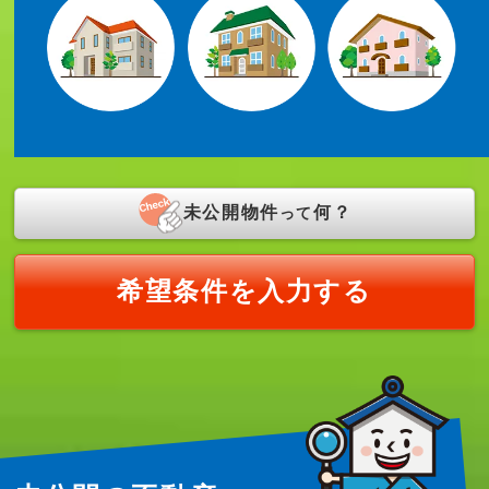
未公開物件
何？
って
希望条件を入力する