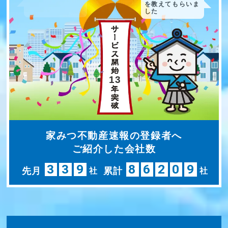
を教えてもらいま
した
13
家みつ不動産速報の登録者へ
ご紹介した会社数
3
3
9
8
6
2
0
9
先月
累計
社
社