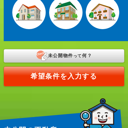
未公開物件
何？
って
希望条件を入力する