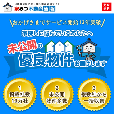
日本最大級の未公開不動産速報サイト
完全
無料
おかげさまでサービス開始13年突破
1
2
3
掲載社数
未公開
複数社から
13万社
物件多数
一括収集