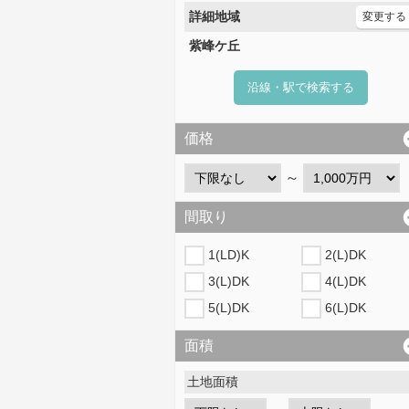
詳細地域
変更する
紫峰ケ丘
沿線・駅で検索する
価格
～
間取り
1(LD)K
2(L)DK
3(L)DK
4(L)DK
5(L)DK
6(L)DK
面積
土地面積