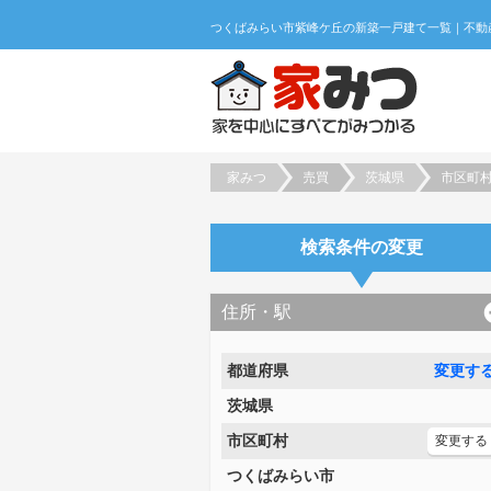
家みつ
売買
茨城県
市区町
検索条件の変更
住所・駅
都道府県
変更す
茨城県
市区町村
変更する
つくばみらい市