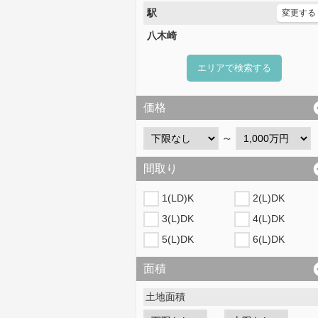
駅
変更する
八木崎
エリアで検索する
価格
～
間取り
1(LD)K
2(L)DK
3(L)DK
4(L)DK
5(L)DK
6(L)DK
面積
土地面積