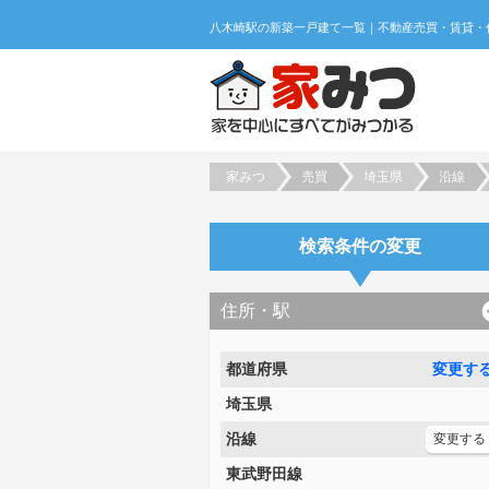
家みつ
売買
埼玉県
沿線
検索条件の変更
住所・駅
都道府県
変更す
埼玉県
沿線
変更する
東武野田線