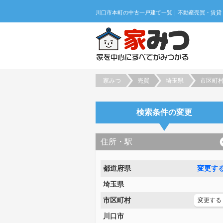
家みつ
売買
埼玉県
市区町
検索条件の変更
住所・駅
都道府県
変更す
埼玉県
市区町村
変更する
川口市