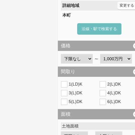
詳細地域
変更する
本町
沿線・駅で検索する
価格
～
間取り
1(LD)K
2(L)DK
3(L)DK
4(L)DK
5(L)DK
6(L)DK
面積
土地面積