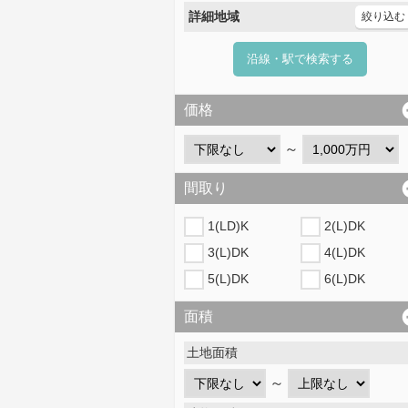
詳細地域
絞り込む
沿線・駅で検索する
価格
～
間取り
1(LD)K
2(L)DK
3(L)DK
4(L)DK
5(L)DK
6(L)DK
面積
土地面積
～