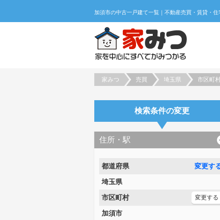
家みつ
売買
埼玉県
市区町
検索条件の変更
住所・駅
都道府県
変更す
埼玉県
市区町村
変更する
加須市