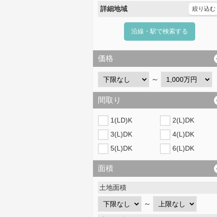
詳細地域
絞り込む
沿線・駅で検索する
価格
～
間取り
1(LD)K
2(L)DK
3(L)DK
4(L)DK
5(L)DK
6(L)DK
面積
土地面積
～