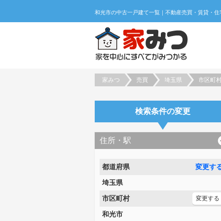
家みつ
売買
埼玉県
市区町
検索条件の変更
住所・駅
都道府県
変更す
埼玉県
市区町村
変更する
和光市