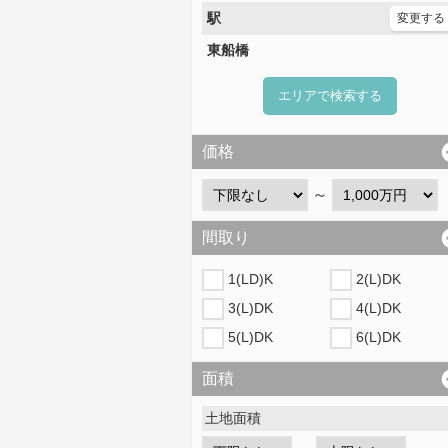
駅
変更する
東船橋
エリアで検索する
価格
～
間取り
1(LD)K
2(L)DK
3(L)DK
4(L)DK
5(L)DK
6(L)DK
面積
土地面積