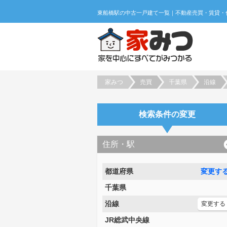
家みつ
売買
千葉県
沿線
検索条件の変更
住所・駅
都道府県
変更す
千葉県
沿線
変更する
JR総武中央線