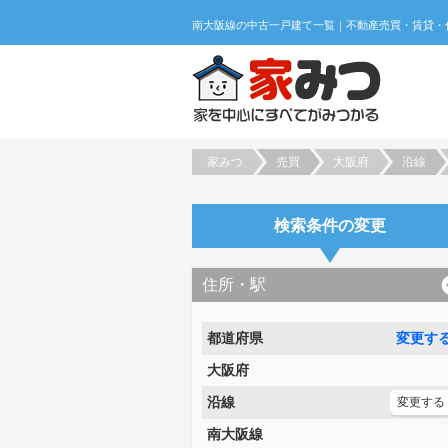
家みつ
売買
大阪府
沿線
検索条件の変更
住所・駅
都道府県
変更す
大阪府
沿線
変更する
南大阪線