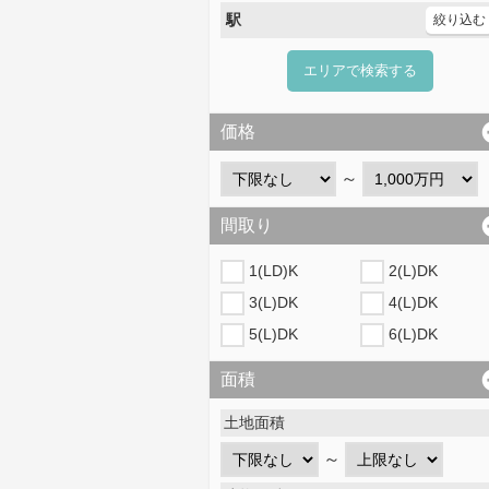
駅
絞り込む
エリアで検索する
価格
～
間取り
1(LD)K
2(L)DK
3(L)DK
4(L)DK
5(L)DK
6(L)DK
面積
土地面積
～