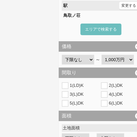
駅
変更する
鳥取ノ荘
エリアで検索する
価格
～
間取り
1(LD)K
2(L)DK
3(L)DK
4(L)DK
5(L)DK
6(L)DK
面積
土地面積