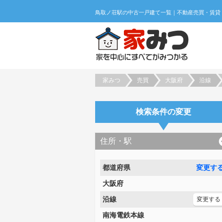
家みつ
売買
大阪府
沿線
検索条件の変更
住所・駅
都道府県
変更す
大阪府
沿線
変更する
南海電鉄本線