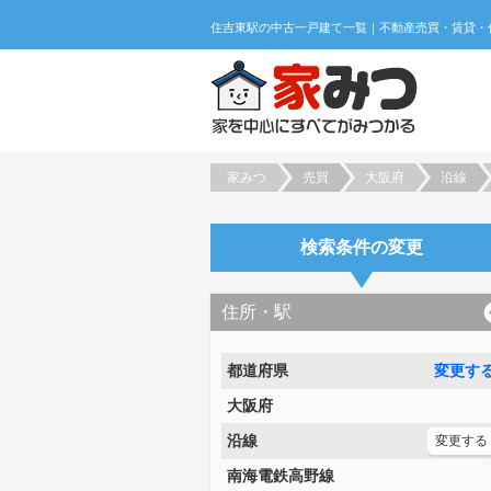
家みつ
売買
大阪府
沿線
検索条件の変更
住所・駅
都道府県
変更す
大阪府
沿線
変更する
南海電鉄高野線