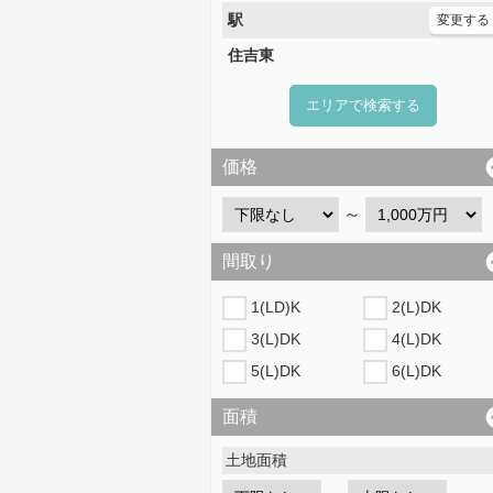
駅
変更する
住吉東
エリアで検索する
価格
～
間取り
1(LD)K
2(L)DK
3(L)DK
4(L)DK
5(L)DK
6(L)DK
面積
土地面積