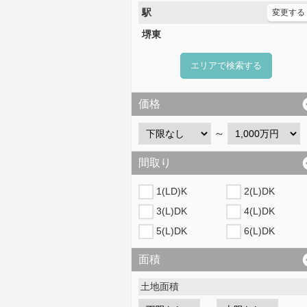
駅
変更する
堺東
エリアで検索する
価格
～
間取り
1(LD)K
2(L)DK
3(L)DK
4(L)DK
5(L)DK
6(L)DK
面積
土地面積