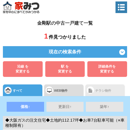
金剛駅の中古一戸建て一覧
1
件見つかりました
現在の検索条件
沿線 を
駅 を
詳細条件を
変更する
変更する
変更する
すべて
WEB物件
チラシ物件
価格↑
更新日↑
築年↑
◆大阪ガスの注文住宅◆土地約112.17坪◆お車7台駐車可能（※車
種制限有）