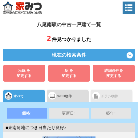
八尾南駅の中古一戸建て一覧
2
件見つかりました
現在の検索条件
沿線 を
駅 を
詳細条件を
変更する
変更する
変更する
すべて
WEB物件
チラシ物件
価格↑
更新日↑
築年↑
■東南角地につき日当たり良好♪